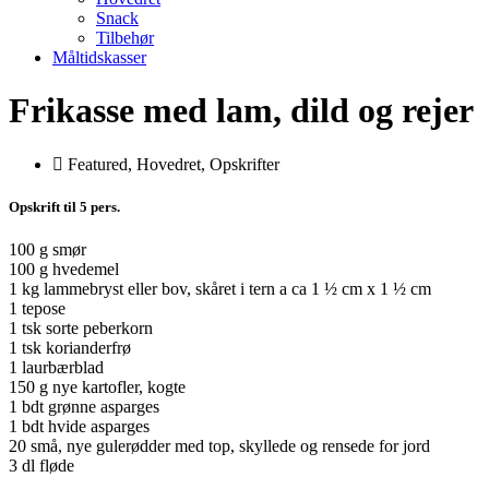
Snack
Tilbehør
Måltidskasser
Frikasse med lam, dild og rejer
Featured
,
Hovedret
,
Opskrifter
Opskrift til 5 pers.
100 g smør
100 g hvedemel
1 kg lammebryst eller bov, skåret i tern a ca 1 ½ cm x 1 ½ cm
1 tepose
1 tsk sorte peberkorn
1 tsk korianderfrø
1 laurbærblad
150 g nye kartofler, kogte
1 bdt grønne asparges
1 bdt hvide asparges
20 små, nye gulerødder med top, skyllede og rensede for jord
3 dl fløde