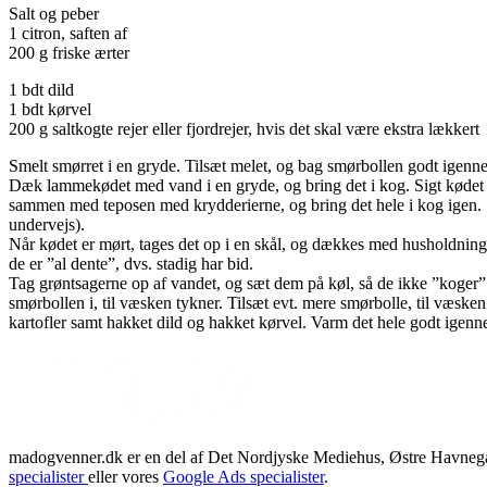
Salt og peber
1 citron, saften af
200 g friske ærter
1 bdt dild
1 bdt kørvel
200 g saltkogte rejer eller fjordrejer, hvis det skal være ekstra lækkert
Smelt smørret i en gryde. Tilsæt melet, og bag smørbollen godt igennem
Dæk lammekødet med vand i en gryde, og bring det i kog. Sigt kødet 
sammen med teposen med krydderierne, og bring det hele i kog igen. Skr
undervejs).
Når kødet er mørt, tages det op i en skål, og dækkes med husholdning
de er ”al dente”, dvs. stadig har bid.
Tag grøntsagerne op af vandet, og sæt dem på køl, så de ikke ”koger” 
smørbollen i, til væsken tykner. Tilsæt evt. mere smørbolle, til væsken
kartofler samt hakket dild og hakket kørvel. Varm det hele godt igennem,
madogvenner.dk er en del af Det Nordjyske Mediehus, Østre Havnegad
specialister
eller vores
Google Ads specialister
.