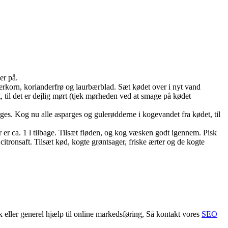
er på.
rkorn, korianderfrø og laurbærblad. Sæt kødet over i nyt vand
 til det er dejlig mørt (tjek mørheden ved at smage på kødet
es. Kog nu alle asparges og gulerødderne i kogevandet fra kødet, til
 er ca. 1 l tilbage. Tilsæt fløden, og kog væsken godt igennem. Pisk
citronsaft. Tilsæt kød, kogte grøntsager, friske ærter og de kogte
ler generel hjælp til online markedsføring, Så kontakt vores
SEO