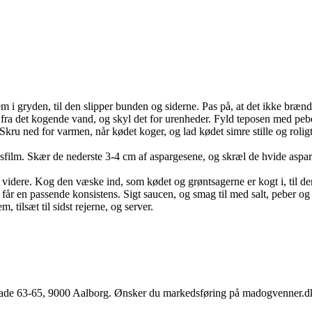
 i gryden, til den slipper bunden og siderne. Pas på, at det ikke brænd
fra det kogende vand, og skyl det for urenheder. Fyld teposen med pebe
u ned for varmen, når kødet koger, og lad kødet simre stille og roligt,
sfilm. Skær de nederste 3-4 cm af aspargesene, og skræl de hvide asparg
videre. Kog den væske ind, som kødet og grøntsagerne er kogt i, til der
 får en passende konsistens. Sigt saucen, og smag til med salt, peber og 
 tilsæt til sidst rejerne, og server.
e 63-65, 9000 Aalborg. Ønsker du markedsføring på madogvenner.dk el