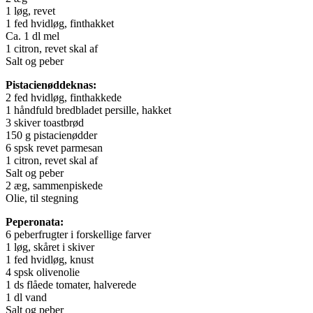
1 løg, revet
1 fed hvidløg, finthakket
Ca. 1 dl mel
1 citron, revet skal af
Salt og peber
Pistacienøddeknas:
2 fed hvidløg, finthakkede
1 håndfuld bredbladet persille, hakket
3 skiver toastbrød
150 g pistacienødder
6 spsk revet parmesan
1 citron, revet skal af
Salt og peber
2 æg, sammenpiskede
Olie, til stegning
Peperonata:
6 peberfrugter i forskellige farver
1 løg, skåret i skiver
1 fed hvidløg, knust
4 spsk olivenolie
1 ds flåede tomater, halverede
1 dl vand
Salt og peber