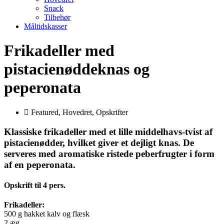
Snack
Tilbehør
Måltidskasser
Frikadeller med
pistacienøddeknas og
peperonata
Featured
,
Hovedret
,
Opskrifter
Klassiske frikadeller med et lille middelhavs-tvist af
pistacienødder, hvilket giver et dejligt knas. De
serveres med aromatiske ristede peberfrugter i form
af en peperonata.
Opskrift til 4 pers.
Frikadeller:
500 g hakket kalv og flæsk
2 æg