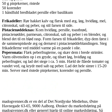
50 g pinjekerner, ristede
50 korender
1 håndfuld bredbladet persille eller basilikum
Frikadeller:
Rør hakket kalv og flæsk med æg, løg, hvidløg, mel,
citronskal, salt og peber, og stil farsen til side.
Pistacienøddeknas:
Kom hvidløg, persille, toastbrød,
pistacienødder, parmesan, citronskal, salt og peber i en blender, og
blend det til en blød rasp. Form farsen til frikadeller, dyp dem først i
de sammenpiskede æg og dernæst i pistacienøddeblandingen. Steg
frikadellerne ved middel varme på en pande i olie.
Peperonata:
Flæk peberfrugterne, og skær dem i brede strimler.
Varm olivenolien op i en gryde, og tilsæt løg, hvidløg og
peberfrugter, og lad det stege i ca. 5 min. Hæld de flåede tomater og
vandet ved, og krydr med salt og peber. Lad det hele simre i 15-20
min. Server med ristede pinjekerner, korender og persille.
madogvenner.dk er en del af Det Nordjyske Mediehus, Østre
Havnegade 63-65, 9000 Aalborg. Ønsker du markedsføring på
madogvenner.dk eller generel hjælp til online markedsføring, Så