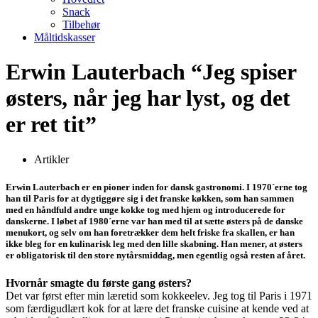
Snack
Tilbehør
Måltidskasser
Erwin Lauterbach “Jeg spiser
østers, når jeg har lyst, og det
er ret tit”
Artikler
Erwin Lauterbach er en pioner inden for dansk gastronomi. I 1970´erne tog
han til Paris for at dygtiggøre sig i det franske køkken, som han sammen
med en håndfuld andre unge kokke tog med hjem og introducerede for
danskerne. I løbet af 1980´erne var han med til at sætte østers på de danske
menukort, og selv om han foretrækker dem helt friske fra skallen, er han
ikke bleg for en kulinarisk leg med den lille skabning. Han mener, at østers
er obligatorisk til den store nytårsmiddag, men egentlig også resten af året.
Hvornår smagte du første gang østers?
Det var først efter min læretid som kokkeelev. Jeg tog til Paris i 1971
som færdigudlært kok for at lære det franske cuisine at kende ved at