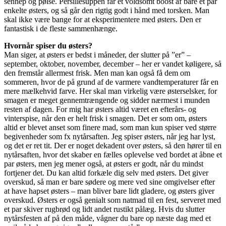
sennep og pølse. Persillesuppen får et voldsomt boost af bare et par
enkelte østers, og så går den rigtig godt i hånd med torsken. Man
skal ikke være bange for at eksperimentere med østers. Den er
fantastisk i de fleste sammenhænge.
Hvornår spiser du østers?
Man siger, at østers er bedst i måneder, der slutter på ”er” –
september, oktober, november, december – her er vandet køligere, så
den fremstår allermest frisk. Men man kan også få dem om
sommeren, hvor de på grund af de varmere vandtemperaturer får en
mere mælkehvid farve. Her skal man virkelig være østerselsker, for
smagen er meget gennemtrængende og sidder nærmest i munden
resten af dagen. For mig har østers altid været en efterårs- og
vinterspise, når den er helt frisk i smagen. Det er som om, østers
altid er blevet anset som finere mad, som man kun spiser ved større
begivenheder som fx nytårsaften. Jeg spiser østers, når jeg har lyst,
og det er ret tit. Der er noget dekadent over østers, så den hører til en
nytårsaften, hvor det skaber en fælles oplevelse ved bordet at åbne et
par østers, men jeg mener også, at østers er godt, når du mindst
fortjener det. Du kan altid forkæle dig selv med østers. Det giver
overskud, så man er bare sødere og mere ved sine omgivelser efter
at have hapset østers – man bliver bare lidt gladere, og østers giver
overskud. Østers er også genialt som natmad til en fest, serveret med
et par skiver rugbrød og lidt andet rustikt pålæg. Hvis du slutter
nytårsfesten af på den måde, vågner du bare op næste dag med et