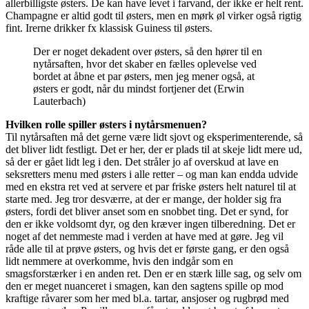
allerbilligste østers. De kan have levet i farvand, der ikke er helt rent.
Champagne er altid godt til østers, men en mørk øl virker også rigtig
fint. Irerne drikker fx klassisk Guiness til østers.
Der er noget dekadent over østers, så den hører til en
nytårsaften, hvor det skaber en fælles oplevelse ved
bordet at åbne et par østers, men jeg mener også, at
østers er godt, når du mindst fortjener det (Erwin
Lauterbach)
Hvilken rolle spiller østers i nytårsmenuen?
Til nytårsaften må det gerne være lidt sjovt og eksperimenterende, så
det bliver lidt festligt. Det er her, der er plads til at skeje lidt mere ud,
så der er gået lidt leg i den. Det stråler jo af overskud at lave en
seksretters menu med østers i alle retter – og man kan endda udvide
med en ekstra ret ved at servere et par friske østers helt naturel til at
starte med. Jeg tror desværre, at der er mange, der holder sig fra
østers, fordi det bliver anset som en snobbet ting. Det er synd, for
den er ikke voldsomt dyr, og den kræver ingen tilberedning. Det er
noget af det nemmeste mad i verden at have med at gøre. Jeg vil
råde alle til at prøve østers, og hvis det er første gang, er den også
lidt nemmere at overkomme, hvis den indgår som en
smagsforstærker i en anden ret. Den er en stærk lille sag, og selv om
den er meget nuanceret i smagen, kan den sagtens spille op mod
kraftige råvarer som her med bl.a. tartar, ansjoser og rugbrød med