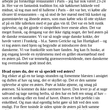
arbejde på forskellige restauranter i Paris – jeg har nok været 23-24
år. Her var en fantastisk tradition for, når køkkenet lukkede ved
midnat, så tog man ned til hallerne i Paris – det var her, vi købte alle
råvarer til restauranten – og så stod de her mænd med blå kasket og
gummistøvler og åbnede østers, som man købte seks til otte stykker
af på en lille tallerken med et par glas vin til. Det var en helt rustik
oplevelse, og det gjorde vi simpelthen hver eneste aften. Det var
meget fransk, og dengang var der ikke rigtig noget, der hed østers på
de danske restauranter. Vi var så nogle unge danske kokke, der
havde været i Frankrig – bl.a. Søren Gericke og Jan Hurtigkarl – og
vi tog østers med hjem og begyndte at introducere dem for
danskerne. Vi var frankofile som bare fanden. Jeg kan fx huske, at
jeg engang lavede en nytårsmenu med en grillet oksemørbrad med
en østers på. Det var temmelig grænseoverskridende, men danskerne
tog overraskende godt imod det.
Hvad synes du, der er så specielt ved østers?
Jeg elsker at gå en tur langs stranden og fornemme blæsten i ansigtet
og duften af hav og tang, der er skyllet op. Det er den samme
oplevelse at spise en østers. Prøv at lukke øjnene, og smag på
østersen. Så kommer du ikke nærmere havet. Den lever jo af at suge
saltvand og tage næring herfra, så den har en helt ren smag af hav –
som et nedkog eller en fond af havet. Østers er helt perfekt i sin
enkelthed. Og man skal egentlig helst gøre så lidt ved den som
muligt. For flere tusinde år siden spiste de østers på helt samme