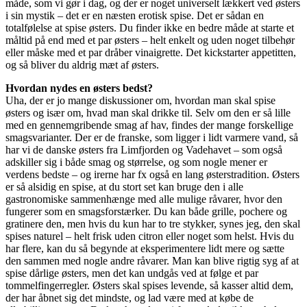
måde, som vi gør i dag, og der er noget universelt lækkert ved østers
i sin mystik – det er en næsten erotisk spise. Det er sådan en
totalfølelse at spise østers. Du finder ikke en bedre måde at starte et
måltid på end med et par østers – helt enkelt og uden noget tilbehør
eller måske med et par dråber vinaigrette. Det kickstarter appetitten,
og så bliver du aldrig mæt af østers.
Hvordan nydes en østers bedst?
Uha, der er jo mange diskussioner om, hvordan man skal spise
østers og især om, hvad man skal drikke til. Selv om den er så lille
med en gennemgribende smag af hav, findes der mange forskellige
smagsvarianter. Der er de franske, som ligger i lidt varmere vand, så
har vi de danske østers fra Limfjorden og Vadehavet – som også
adskiller sig i både smag og størrelse, og som nogle mener er
verdens bedste – og irerne har fx også en lang østerstradition. Østers
er så alsidig en spise, at du stort set kan bruge den i alle
gastronomiske sammenhænge med alle mulige råvarer, hvor den
fungerer som en smagsforstærker. Du kan både grille, pochere og
gratinere den, men hvis du kun har to tre stykker, synes jeg, den skal
spises naturel – helt frisk uden citron eller noget som helst. Hvis du
har flere, kan du så begynde at eksperimentere lidt mere og sætte
den sammen med nogle andre råvarer. Man kan blive rigtig syg af at
spise dårlige østers, men det kan undgås ved at følge et par
tommelfingerregler. Østers skal spises levende, så kasser altid dem,
der har åbnet sig det mindste, og lad være med at købe de