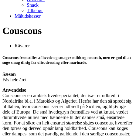
Snack
Tilbehør
Måltidskasser
Couscous
Råvarer
Couscous fremstilles af hvede og smager mildt og neutralt, men er god til at
suge smag til sig fra olie, dressing eller marinade.
Sæson
Fås hele året.
Anvendelse
Couscous er en arabisk hvedespecialitet, der især er udbredt i
Nordafrika bl.a. i Marokko og Algeriet. Herfra har den så spredt sig
til Italien, hvor couscous især er udbredt på Sicilien, og til øvrige
dele af Europa. De små hvedegryn fremstilles ved at knust, vædet
durumhvede nulres med hænderne til der dannes små, ensartede
korn. For at sikre en helt ensartet størrelse sigtes couscous, hvorefter
den tørres og derved opnår lang holdbarhed. Couscous kan koges
eller dampes, som det gør dig gældende i den særlige couscoussier,