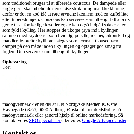
som traditionelt bruges til at tilberede couscous. De dampede eller
kogte gryn skal bibeholde deres løse struktur og må ikke klumpe,
derfor er det en god idé at røre grynene igennem med en gaffel lige
efter tilberedningen. Couscous kan serveres som tilbehør lidt à la ris
gerne tilsat forskellige krydderier, de kan også indgå i salater eller
som fyld i kylling. Her stoppes de ukogte gryn ind i kyllingen
sammen med krydderier som hvidløg, persille, rosiner, citronskal og
mandler, hvorefter kyllingen steges som normalt. Couscousen
dampet på den måde inden i kyllingen og optager god smag fra
fuglen. Den serveres som tilbehør til kyllingen.
Opbevaring
Tørt.
madogvenner.dk er en del af Det Nordjyske Mediehus, Østre
Havnegade 63-65, 9000 Aalborg. Ønsker du markedsføring på
madogvenner.dk eller generel hjælp til online markedsføring, Så
kontakt vores
SEO specialister
eller vores
Google Ads specialister
.
Kontakt os