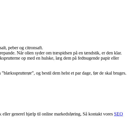
alt, peber og citronsaft.
erepande. Når olien syder om træspidsen på en tændstik, er den klar.
ksprutterne op med en hulske, læg dem på fedtsugende papir eller
.
”blækssprutterør”, og bestil dem helst et par dage, før de skal bruges.
ler generel hjælp til online markedsføring, Så kontakt vores
SEO