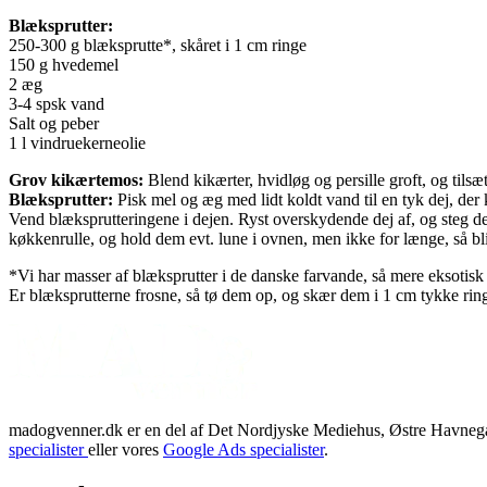
Blæksprutter:
250-300 g blæksprutte*, skåret i 1 cm ringe
150 g hvedemel
2 æg
3-4 spsk vand
Salt og peber
1 l vindruekerneolie
Grov kikærtemos:
Blend kikærter, hvidløg og persille groft, og tilsæ
Blæksprutter:
Pisk mel og æg med lidt koldt vand til en tyk dej, der 
Vend blæksprutteringene i dejen. Ryst overskydende dej af, og steg 
køkkenrulle, og hold dem evt. lune i ovnen, men ikke for længe, så bl
*Vi har masser af blæksprutter i de danske farvande, så mere eksotisk 
Er blæksprutterne frosne, så tø dem op, og skær dem i 1 cm tykke rin
madogvenner.dk er en del af Det Nordjyske Mediehus, Østre Havnegad
specialister
eller vores
Google Ads specialister
.