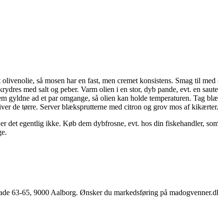
t olivenolie, så mosen har en fast, men cremet konsistens. Smag til med s
krydres med salt og peber. Varm olien i en stor, dyb pande, evt. en saut
dem gyldne ad et par omgange, så olien kan holde temperaturen. Tag blæ
iver de tørre. Server blæksprutterne med citron og grov mos af kikærter
er det egentlig ikke. Køb dem dybfrosne, evt. hos din fiskehandler, som 
ge.
e 63-65, 9000 Aalborg. Ønsker du markedsføring på madogvenner.dk el