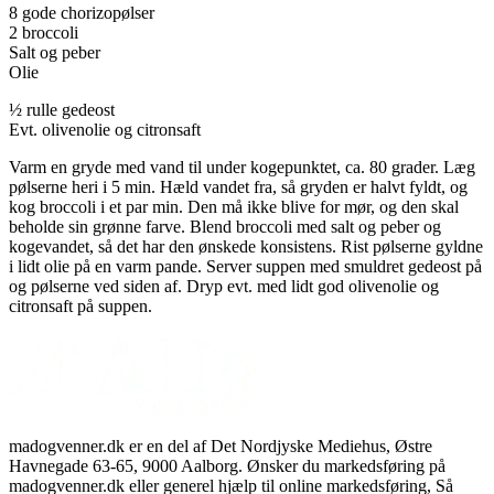
8 gode chorizopølser
2 broccoli
Salt og peber
Olie
½ rulle gedeost
Evt. olivenolie og citronsaft
Varm en gryde med vand til under kogepunktet, ca. 80 grader. Læg
pølserne heri i 5 min. Hæld vandet fra, så gryden er halvt fyldt, og
kog broccoli i et par min. Den må ikke blive for mør, og den skal
beholde sin grønne farve. Blend broccoli med salt og peber og
kogevandet, så det har den ønskede konsistens. Rist pølserne gyldne
i lidt olie på en varm pande. Server suppen med smuldret gedeost på
og pølserne ved siden af. Dryp evt. med lidt god olivenolie og
citronsaft på suppen.
madogvenner.dk er en del af Det Nordjyske Mediehus, Østre
Havnegade 63-65, 9000 Aalborg. Ønsker du markedsføring på
madogvenner.dk eller generel hjælp til online markedsføring, Så