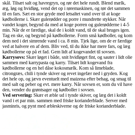
skål. Tilsæt salt og havregryn, og rør det hele rundt. Blend mælk,
æg, løg og hvidløg, vend det op i røremaskinen, og rør det sammen
til en fars. Sæt en stor gryde med letsaltet vand over til at koge
kødbollerne i. Skær gulerødder og porre i mundrette stykker. Når
vandet koger, begynd da med at koge porren og gulerødderne i 4-5
min. Når de er færdige, skal de i koldt vand, til de skal bruges igen.
Tag en ske, og begynd på kødbollerne. Form små kødboller, og kom
dem ned i det simrende vand i ca. 8 min. Tjek lige, om de er færdige
ved at halvere en af dem. Bliv ved, til du ikke har mere fars, og læg
kødbollerne op på et fad. Gem lidt af kogevandet til sovsen.
Karrysovs:
Skær løget i både, snit hvidløget fint, og sauter i lidt olie
sammen med karrypasta og karry. Tilsæt lidt kogevand fra
kødbollerne og en hel dåse kokosmælk. Kom så limeblade,
citrongræs, chili i tynde skiver og revet ingefær ned i gryden. Kog
det hele op, og jævn eventuelt med maizena efter behag, og smag til
med salt og peber og evt. mere karry. Når sovsen er, som du vil have
den, vender du grøntsager og kødboller i sovsen.
Ved servering:
Skær et æble ud i tynde skiver, og læg det i koldt
vand i et par min. sammen med friske korianderblade. Server med
jasminris, og pynt med æbleskiverne og de friske korianderblade.