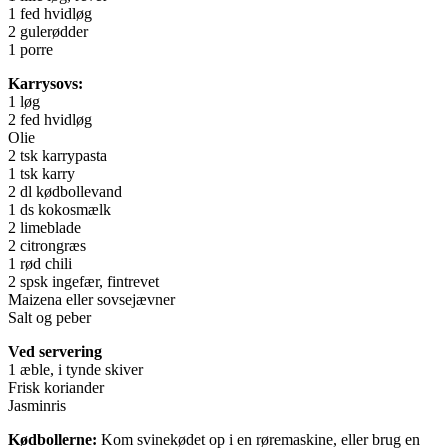
1 fed hvidløg
2 gulerødder
1 porre
Karrysovs:
1 løg
2 fed hvidløg
Olie
2 tsk karrypasta
1 tsk karry
2 dl kødbollevand
1 ds kokosmælk
2 limeblade
2 citrongræs
1 rød chili
2 spsk ingefær, fintrevet
Maizena eller sovsejævner
Salt og peber
Ved servering
1 æble, i tynde skiver
Frisk koriander
Jasminris
Kødbollerne:
Kom svinekødet op i en røremaskine, eller brug en