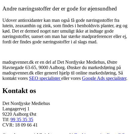
Andre næringsstoffer der er gode for øjensundhed
Udover antioxidanter kan man også få gode næringsstoffer fra
lutein, zeaxanthin og zink, som findes i henholdsvis planter, æg og
kød. Det er dermed noget nær umuligt ikke at indtage gode
næringsstoffer, uanset om man har stærke madpræferencer eller ej,
fordi der findes gode næringsstoffer i al slags mad.
madogvenner.dk er en del af Det Nordjyske Mediehus, Østre
Havnegade 63-65, 9000 Aalborg. Ønsker du markedsføring på
madogvenner.dk eller generel hjælp til online markedsføring, Så
kontakt vores
SEO specialister
eller vores
Google Ads specialister
.
Kontakt os
Det Nordjyske Mediehus
Langagervej 1
9220 Aalborg Øst
Tlf:
99 35 35 35
CVR: 18 09 66 41