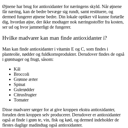
Øjnene har brug for antioxidanter for næringens skyld. Når øjnene
får næring, kan de bedre bevæge sig rundt, samt restituere, og
dermed fungerer øjnene bedre. Din lokale optiker vil kunne fortælle
dig, hvordan øjne, der ikke modtager nok næringsstoffer fra kosten,
ser ud og hvor jammerligt de fungerer.
Hvilke madvarer kan man finde antioxidanter i?
Man kan finde antioxidanter i vitamin E og C, som findes i
planteolie, nødder og fuldkornsprodukter. Derudover findes de også
i grøntsager og frugt, såsom:
Kål
Broccoli
Grønne ærter
Spinat
Gulerødder
Citrusfrugter
Tomater
Disse madvarer sørger for at give kroppen ekstra antioxidanter,
foruden dem kroppen selv producerer. Derudover er antioxidanter
også at finde i grøn te, vin, fisk og kød, og dermed indeholder de
flestes daglige madindtag også antioxidanter.