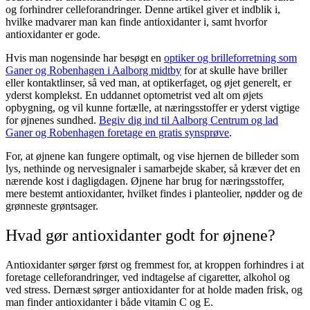
og forhindrer celleforandringer. Denne artikel giver et indblik i,
hvilke madvarer man kan finde antioxidanter i, samt hvorfor
antioxidanter er gode.
Hvis man nogensinde har besøgt en
optiker og brilleforretning som
Ganer og Robenhagen i Aalborg midtby
for at skulle have briller
eller kontaktlinser, så ved man, at optikerfaget, og øjet generelt, er
yderst komplekst. En uddannet optometrist ved alt om øjets
opbygning, og vil kunne fortælle, at næringsstoffer er yderst vigtige
for øjnenes sundhed.
Begiv dig ind til Aalborg Centrum og lad
Ganer og Robenhagen foretage en gratis synsprøve
.
For, at øjnene kan fungere optimalt, og vise hjernen de billeder som
lys, nethinde og nervesignaler i samarbejde skaber, så kræver det en
nærende kost i dagligdagen. Øjnene har brug for næringsstoffer,
mere bestemt antioxidanter, hvilket findes i planteolier, nødder og de
grønneste grøntsager.
Hvad gør antioxidanter godt for øjnene?
Antioxidanter sørger først og fremmest for, at kroppen forhindres i at
foretage celleforandringer, ved indtagelse af cigaretter, alkohol og
ved stress. Dernæst sørger antioxidanter for at holde maden frisk, og
man finder antioxidanter i både vitamin C og E.