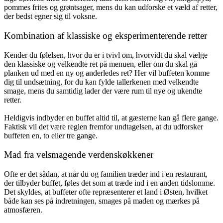
pommes frites og grøntsager, mens du kan udforske et væld af retter,
der bedst egner sig til voksne.
Kombination af klassiske og eksperimenterende retter
Kender du følelsen, hvor du er i tvivl om, hvorvidt du skal vælge
den klassiske og velkendte ret på menuen, eller om du skal gå
planken ud med en ny og anderledes ret? Her vil buffeten komme
dig til undsætning, for du kan fylde tallerkenen med velkendte
smage, mens du samtidig lader der være rum til nye og ukendte
retter.
Heldigvis indbyder en buffet altid til, at gæsterne kan gå flere gange.
Faktisk vil det være reglen fremfor undtagelsen, at du udforsker
buffeten en, to eller tre gange.
Mad fra velsmagende verdenskøkkener
Ofte er det sådan, at når du og familien træder ind i en restaurant,
der tilbyder buffet, føles det som at træde ind i en anden tidslomme.
Det skyldes, at buffeter ofte repræsenterer et land i Østen, hvilket
både kan ses på indretningen, smages på maden og mærkes på
atmosfæren.