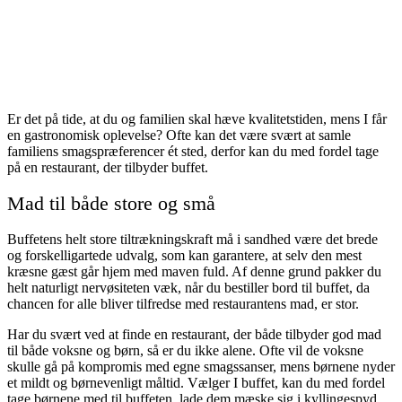
Er det på tide, at du og familien skal hæve kvalitetstiden, mens I får
en gastronomisk oplevelse? Ofte kan det være svært at samle
familiens smagspræferencer ét sted, derfor kan du med fordel tage
på en restaurant, der tilbyder buffet.
Mad til både store og små
Buffetens helt store tiltrækningskraft må i sandhed være det brede
og forskelligartede udvalg, som kan garantere, at selv den mest
kræsne gæst går hjem med maven fuld. Af denne grund pakker du
helt naturligt nervøsiteten væk, når du bestiller bord til buffet, da
chancen for alle bliver tilfredse med restaurantens mad, er stor.
Har du svært ved at finde en restaurant, der både tilbyder god mad
til både voksne og børn, så er du ikke alene. Ofte vil de voksne
skulle gå på kompromis med egne smagssanser, mens børnene nyder
et mildt og børnevenligt måltid. Vælger I buffet, kan du med fordel
tage børnene med til buffeten, lade dem mæske sig i kyllingespyd,